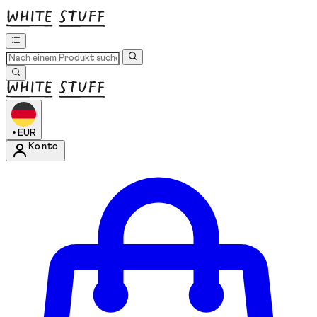
•
EUR
Konto
Kontomenü aufrufen