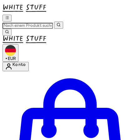
•
EUR
Konto
Kontomenü aufrufen