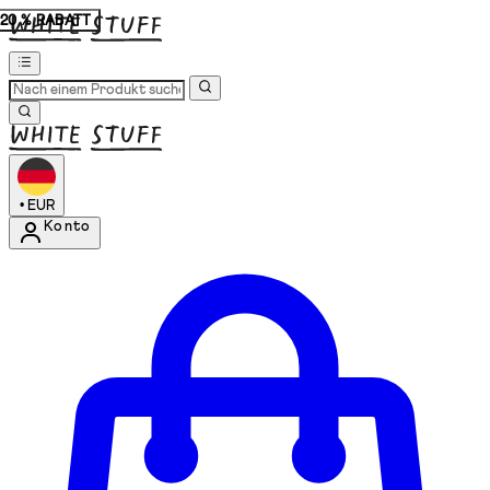
20 % RABATT
•
EUR
Konto
Kontomenü aufrufen