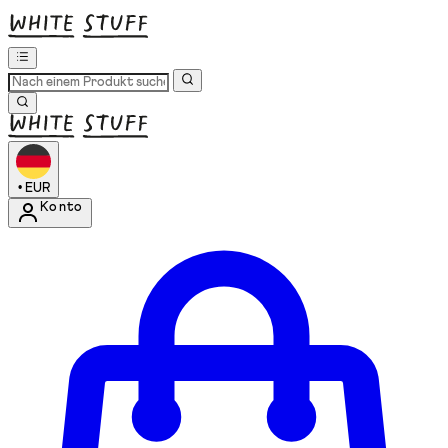
•
EUR
Konto
Kontomenü aufrufen