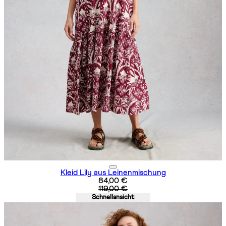
Kleid Lily aus Leinenmischung
Aktueller Preis: 84,00 €. Unverbind
84,00 €
119,00 €
Schnellansicht