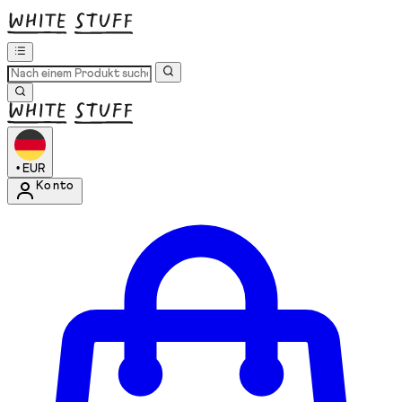
•
EUR
Konto
Kontomenü aufrufen