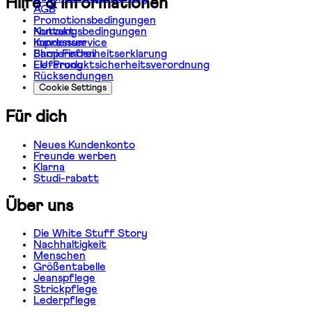
Hilfe & Informationen
AGB
Promotionsbedingungen
Kontakt
Nutzungsbedingungen
Kundenservice
Impressum
Shop Finden
Barrierefreiheitserklarung
Lieferung
EU-Produktsicherheitsverordnung
Rücksendungen
Cookie Settings
Für dich
Neues Kundenkonto
Freunde werben
Klarna
Studi-rabatt
Über uns
Die White Stuff Story
Nachhaltigkeit
Menschen
Größentabelle
Jeanspflege
Strickpflege
Lederpflege