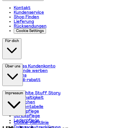
Kontakt
Kundenservice
Shop Finden
Lieferung
Rücksendungen
Cookie Settings
Für dich
Neues Kundenkonto
Über uns
Freunde werben
Klarna
Studi-rabatt
Die White Stuff Story
Impressum
Nachhaltigkeit
Menschen
Größentabelle
Jeanspflege
Strickpflege
Lederpflege
Cookie-Richtlinie
Datenschutzerklürung