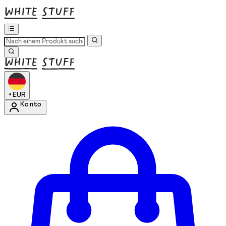
•
EUR
Konto
Kontomenü aufrufen