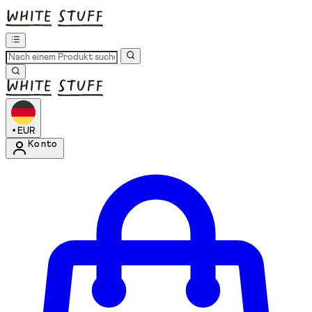
•
EUR
Konto
Kontomenü aufrufen