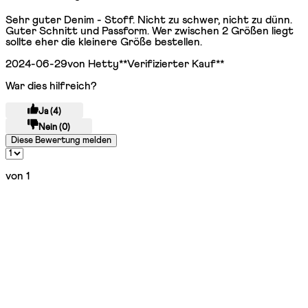
5 Sterne von maximal 5
Sehr guter Denim - Stoff. Nicht zu schwer, nicht zu dünn.
Guter Schnitt und Passform. Wer zwischen 2 Größen liegt
sollte eher die kleinere Größe bestellen.
2024-06-29
von Hetty
**
Verifizierter Kauf
**
War dies hilfreich?
Ja
(4)
Nein
(0)
Diese Bewertung melden
von 1