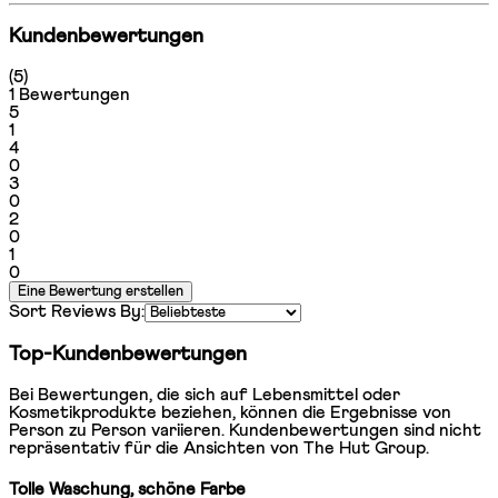
Kundenbewertungen
5 Sterne von maximal 5
(
5
)
1 Bewertungen
1 Sterne von maximal 1
5
1
1 Sterne von maximal 1
4
0
1 Sterne von maximal 1
3
0
1 Sterne von maximal 1
2
0
1 Sterne von maximal 1
1
0
Eine Bewertung erstellen
Sort Reviews By:
Top-Kundenbewertungen
Bei Bewertungen, die sich auf Lebensmittel oder
Kosmetikprodukte beziehen, können die Ergebnisse von
Person zu Person variieren. Kundenbewertungen sind nicht
repräsentativ für die Ansichten von The Hut Group.
Tolle Waschung, schöne Farbe