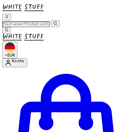
•
EUR
Konto
Kontomenü aufrufen