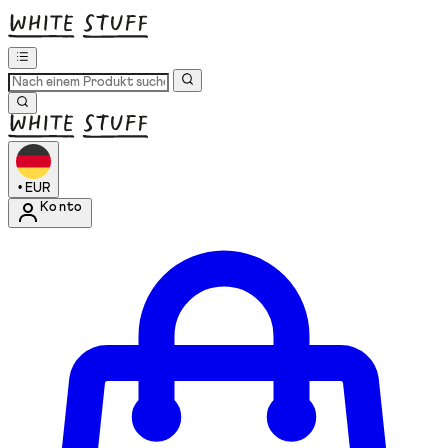
•
EUR
Konto
Kontomenü aufrufen