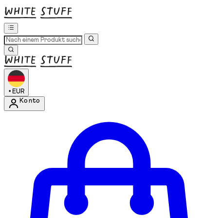
•
EUR
Konto
Kontomenü aufrufen