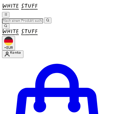
•
EUR
Konto
Kontomenü aufrufen