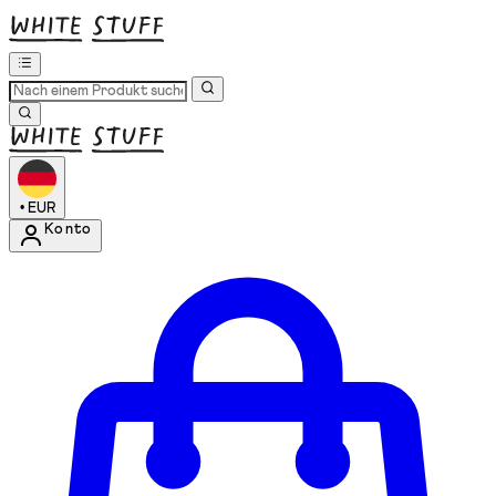
•
EUR
Konto
Kontomenü aufrufen