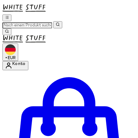
•
EUR
Konto
Kontomenü aufrufen