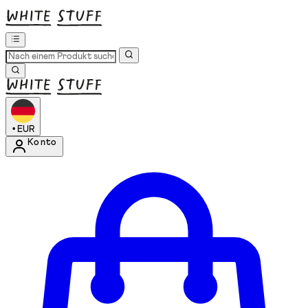
•
EUR
Konto
Kontomenü aufrufen