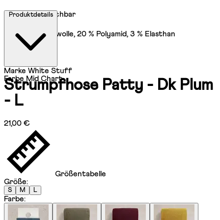
Maschinenwaschbar
Produktdetails
77 % Bio-Baumwolle, 20 % Polyamid, 3 % Elasthan
Marke
White Stuff
Farbe
Mid Chart
Strumpfhose Patty - Dk Plum
- L
Aktueller Preis: 21,00 €.
21,00 €
Größentabelle
Größe
:
S
M
L
Farbe
: