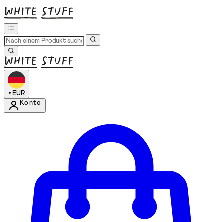
•
EUR
Konto
Kontomenü aufrufen