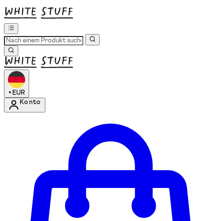
•
EUR
Konto
Kontomenü aufrufen