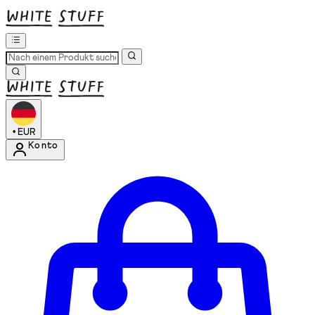
•
EUR
Konto
Kontomenü aufrufen