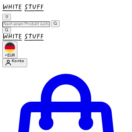
•
EUR
Konto
Kontomenü aufrufen