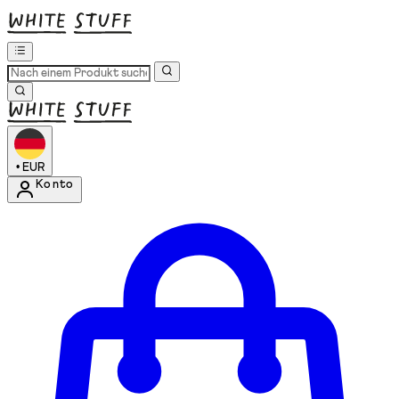
•
EUR
Konto
Kontomenü aufrufen