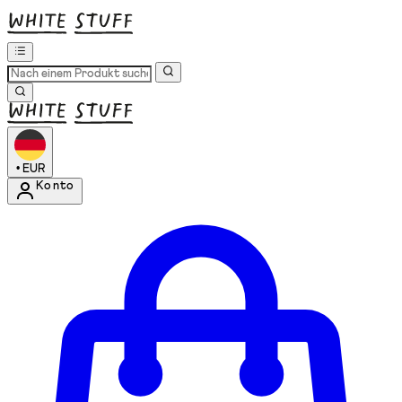
•
EUR
Konto
Kontomenü aufrufen