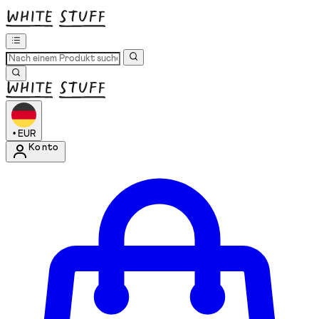
•
EUR
Konto
Kontomenü aufrufen