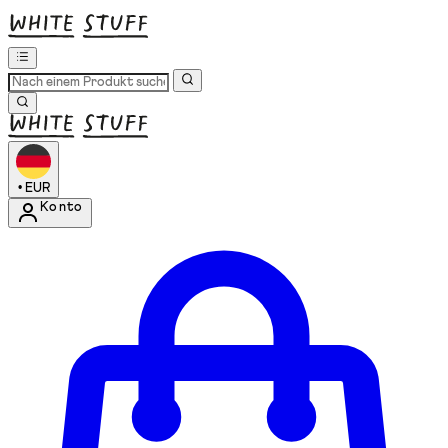
•
EUR
Konto
Kontomenü aufrufen