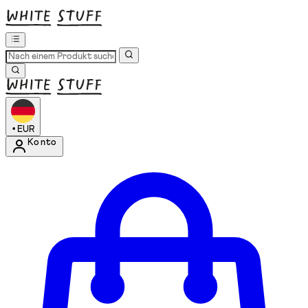
•
EUR
Konto
Kontomenü aufrufen