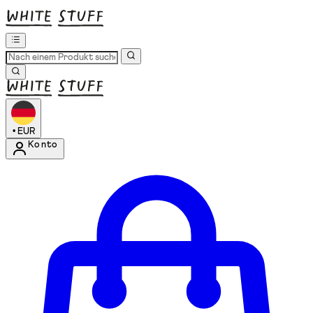
•
EUR
Konto
Kontomenü aufrufen