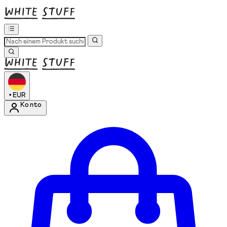
•
EUR
Konto
Kontomenü aufrufen