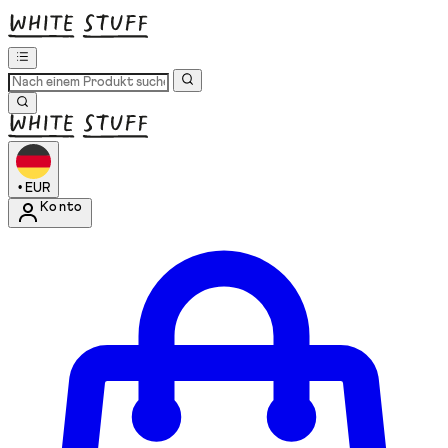
•
EUR
Konto
Kontomenü aufrufen