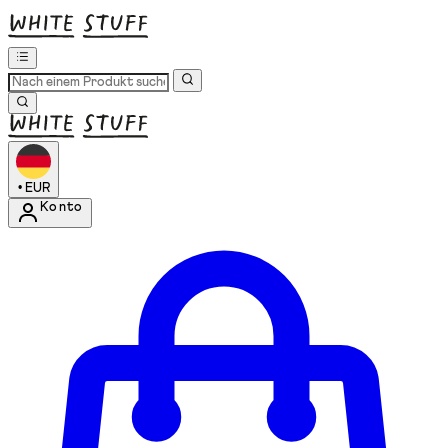
•
EUR
Konto
Kontomenü aufrufen