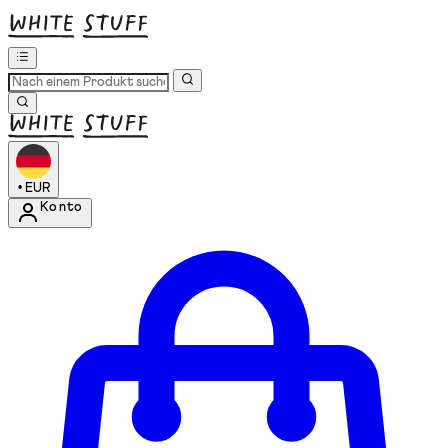
•
EUR
Konto
Kontomenü aufrufen