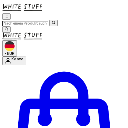
•
EUR
Konto
Kontomenü aufrufen