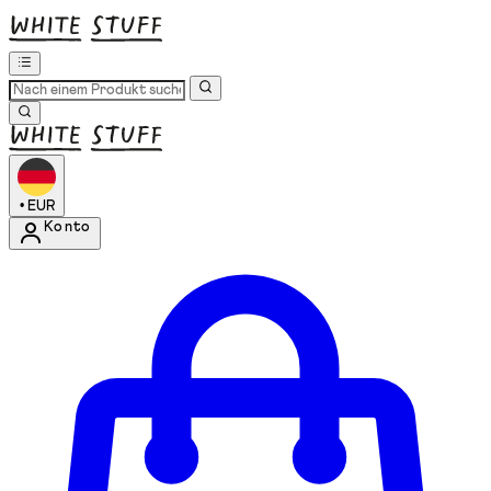
•
EUR
Konto
Kontomenü aufrufen