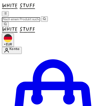
•
EUR
Konto
Kontomenü aufrufen