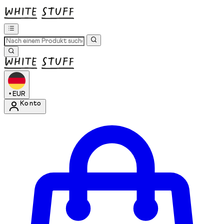
•
EUR
Konto
Kontomenü aufrufen