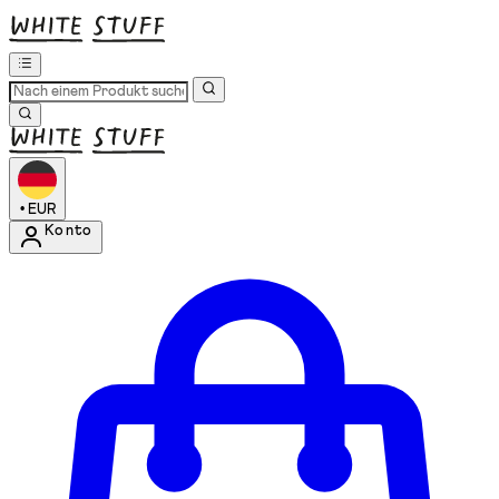
•
EUR
Konto
Kontomenü aufrufen