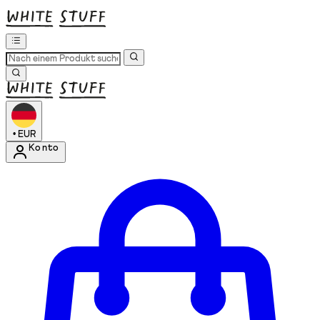
•
EUR
Konto
Kontomenü aufrufen