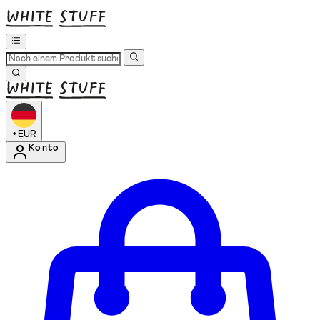
•
EUR
Konto
Kontomenü aufrufen