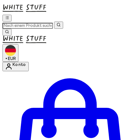
•
EUR
Konto
Kontomenü aufrufen