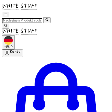
•
EUR
Konto
Kontomenü aufrufen