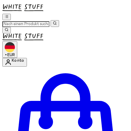
•
EUR
Konto
Kontomenü aufrufen