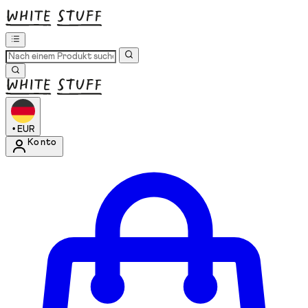
•
EUR
Konto
Kontomenü aufrufen