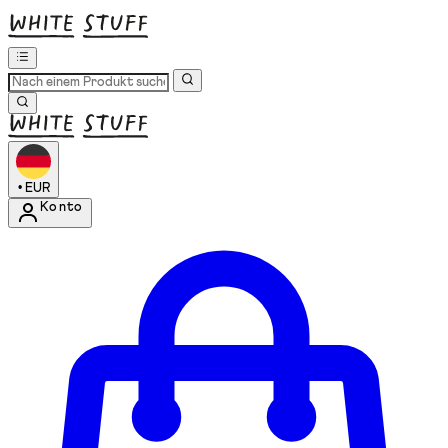
•
EUR
Konto
Kontomenü aufrufen