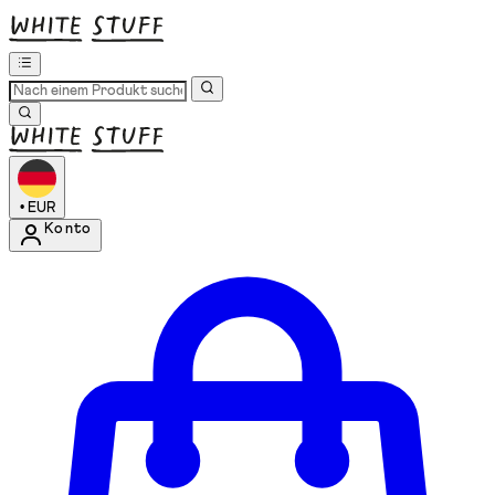
•
EUR
Konto
Kontomenü aufrufen