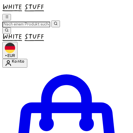
•
EUR
Konto
Kontomenü aufrufen