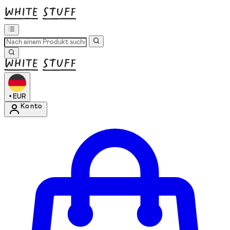
•
EUR
Konto
Kontomenü aufrufen