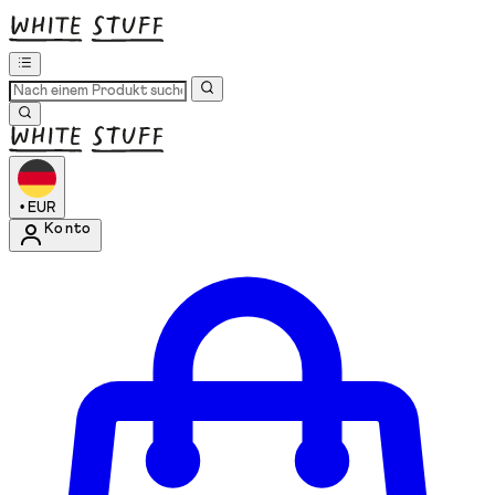
•
EUR
Konto
Kontomenü aufrufen