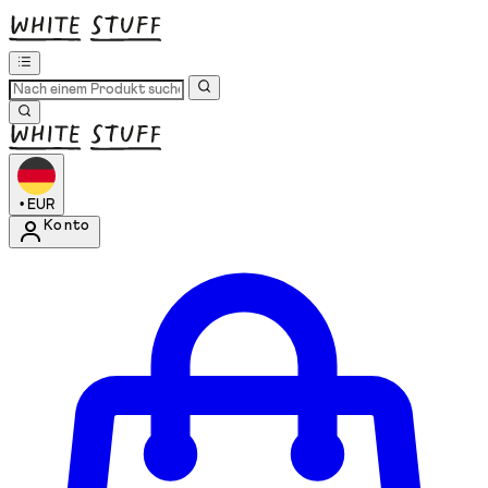
•
EUR
Konto
Kontomenü aufrufen