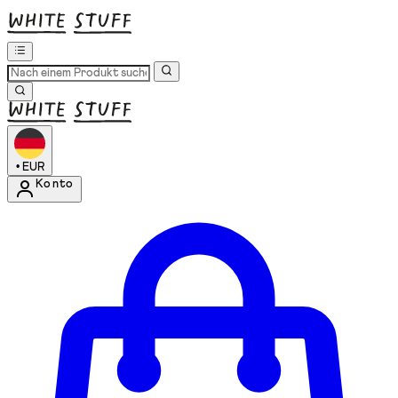
•
EUR
Konto
Kontomenü aufrufen