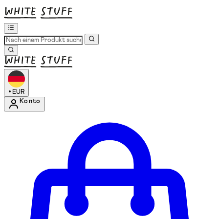
•
EUR
Konto
Kontomenü aufrufen