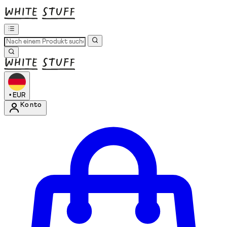
•
EUR
Konto
Kontomenü aufrufen