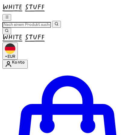
•
EUR
Konto
Kontomenü aufrufen