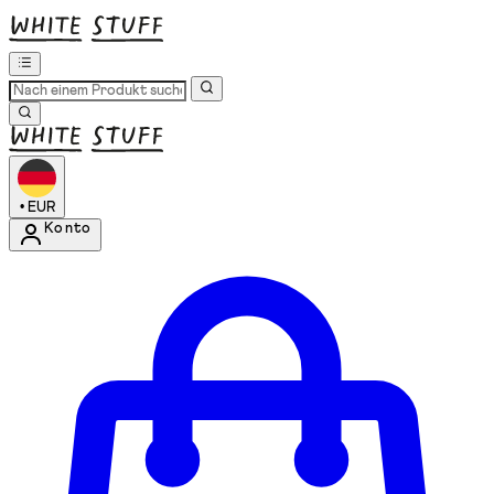
•
EUR
Konto
Kontomenü aufrufen